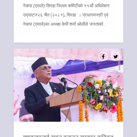
​नेकपा (एमाले) सिरहा जिल्ला कमिटीको ११औं अधिवेशन
उद्घाटन२६ चैत (२०८१), सिरहा । प्रधानमन्त्री एवं
नेकपा (एमाले)का अध्यक्ष केपी शर्मा ओलीले जनताको...
गणतन्त्रलाई सबल बनाउन सरकार कटिबद्ध