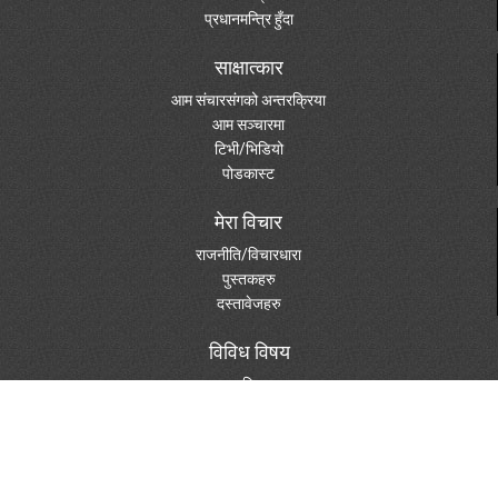
प्रधानमन्त्रि हुँदा
साक्षात्कार
आम संचारसंगको अन्तरक्रिया
आम सञ्चारमा
टिभी/भिडियो
पोडकास्ट
मेरा विचार
राजनीति/विचारधारा
पुस्तकहरु
दस्तावेजहरु
विविध विषय
पत्रपत्रिकामा
फोटो ग्यालरी
स्केचहरु
शुभेच्छा