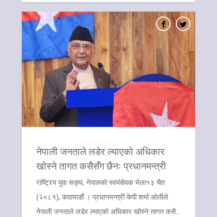
नेपाली जनताले लडेर ल्याएको अधिकार
खोस्ने तागत कसैसँग छैनः प्रधानमन्त्री
​राष्ट्रिय युवा सङ्घ, नेपालको स्वयंसेवक भेला१३ चैत
(२०८१), काठमाडौं । प्रधानमन्त्री केपी शर्मा ओलीले
नेपाली जनताले लडेर ल्याएको अधिकार खोस्ने तागत कसै...