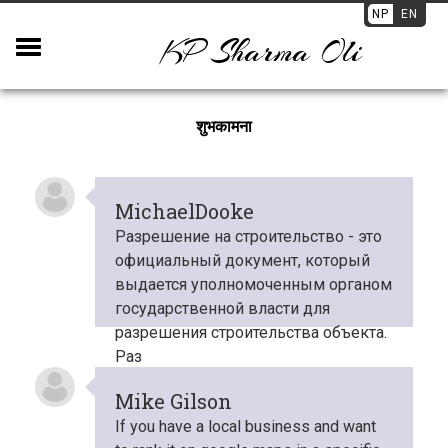
NP
EN
KP Sharma Oli
शुभकामना
MichaelDooke
Разрешение на строительство - это
официальный документ, который
выдается уполномоченным органом
государственной власти для
разрешения строительства объекта.
Раз
Mike Gilson
If you have a local business and want