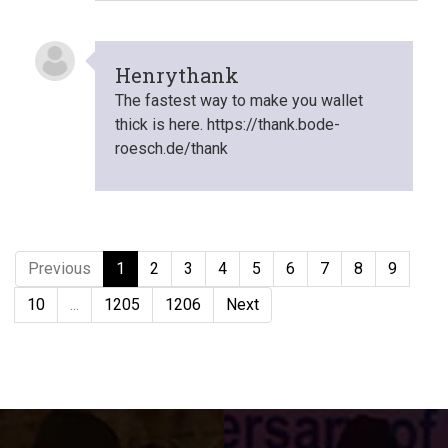
Henrythank
The fastest way to make you wallet
thick is here. https://thank.bode-
roesch.de/thank
Previous
1
2
3
4
5
6
7
8
9
10
...
1205
1206
Next