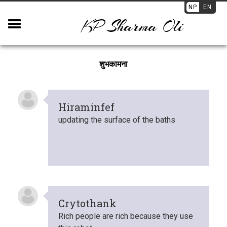
NP
EN
KP Sharma Oli
शुभकामना
Hiraminfef
updating the surface of the baths
Crytothank
Rich people are rich because they use