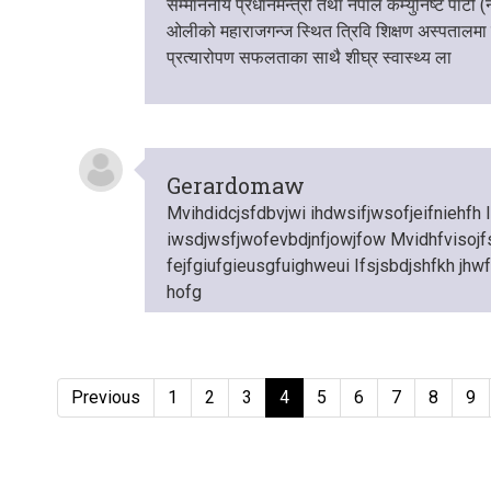
सम्माननीय प्रधानमन्त्री तथा नेपाल कम्युनिष्ट पार्टी (न
ओलीको महाराजगन्ज स्थित त्रिवि शिक्षण अस्पतालमा ग
प्रत्यारोपण सफलताका साथै शीघ्र स्वास्थ्य ला
Gerardomaw
Mvihdidcjsfdbvjwi ihdwsifjwsofjeifniehfh I
iwsdjwsfjwofevbdjnfjowjfow Mvidhfvisojf
fejfgiufgieusgfuighweui Ifsjsbdjshfkh jhw
hofg
Previous
1
2
3
4
5
6
7
8
9