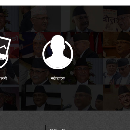
ालरी
स्केचहरु