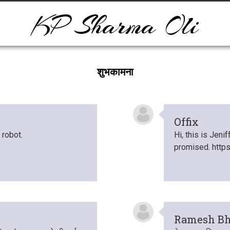
KP Sharma Oli
शुभकामना
Offix
 robot.
Hi, this is Jeni
promised. https
Ramesh Bh