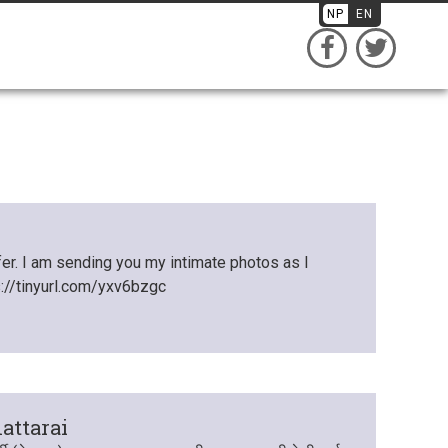
NP
EN
ffer. I am sending you my intimate photos as I
://tinyurl.com/yxv6bzgc
attarai