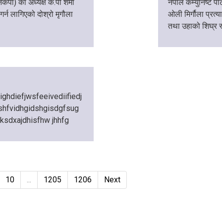
ेकपा) का अध्यक्ष के.पी शर्मा
नेपाल कम्युनिष्ट पार
र्न लागिएको दोश्रो मृगौला
ओली मिर्गौला प्रत्
तथा उहाको शिघ्र स
ighdiefjwsfeeivediifiedj
shfvidhgidshgisdgfsug
fksdxajdhisfhw jhhfg
10
...
1205
1206
Next