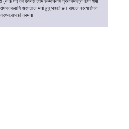
्टी (ने क पा) का अध्यक्ष एवम सम्माननीय प्रधानमन्त्री केपी शर्मा
यारोपणकालागि अस्पताल भर्ना हुनु भएकाे छ। सफल प्रत्यारोपण
्वस्थ्यलाभको कामना