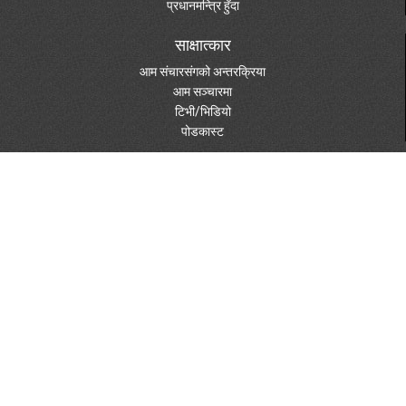
प्रधानमन्त्रि हुँदा
साक्षात्कार
आम संचारसंगको अन्तरक्रिया
आम सञ्चारमा
टिभी/भिडियो
पोडकास्ट
मेरा विचार
राजनीति/विचारधारा
पुस्तकहरु
दस्तावेजहरु
विविध विषय
पत्रपत्रिकामा
फोटो ग्यालरी
स्केचहरु
शुभेच्छा