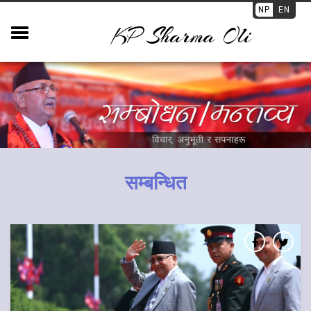
NP
EN
KP Sharma Oli
सम्बन्धित