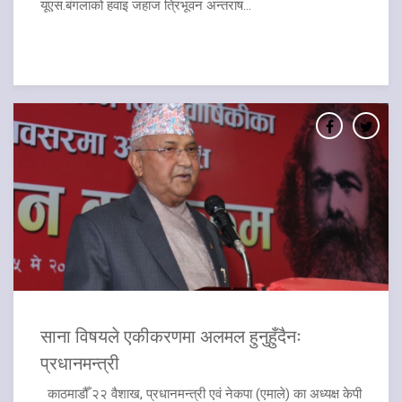
यूएस.बंगलाको हवाइ जहाज त्रिभूवन अन्तराष...
साना विषयले एकीकरणमा अलमल हुनुहुँदैनः
प्रधानमन्त्री
काठमाडौँ २२ वैशाख, प्रधानमन्त्री एवं नेकपा (एमाले) का अध्यक्ष केपी