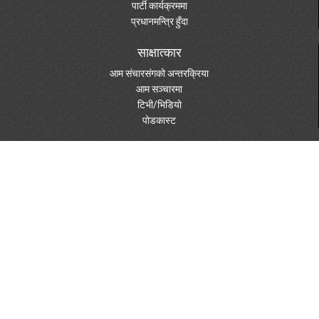
पार्टी कार्यक्रममा
प्रधानमन्त्रि हुँदा
साक्षात्कार
आम संचारसंगको अन्तरक्रिया
आम सञ्चारमा
टिभी/भिडियो
पोडकास्ट
मेरा विचार
राजनीति/विचारधारा
पुस्तकहरु
दस्तावेजहरु
विविध विषय
पत्रपत्रिकामा
फोटो ग्यालरी
स्केचहरु
शुभेच्छा