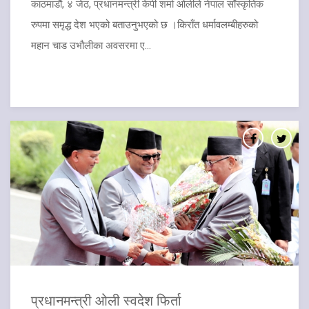
काठमाडौं, ४ जेठ, प्रधानमन्त्री केपी शर्मा ओलीले नेपाल साँस्कृतिक
रुपमा समृद्ध देश भएको बताउनुभएको छ ।किराँत धर्मावलम्बीहरुको
महान चाड उभौलीका अवसरमा ए...
​प्रधानमन्त्री ओली स्वदेश फिर्ता