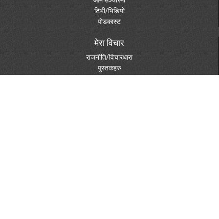
टिभी/भिडियो
पोडकास्ट
मेरा विचार
राजनीति/विचारधारा
पुस्तकहरु
दस्तावेजहरु
विविध विषय
पत्रपत्रिकामा
फोटो ग्यालरी
स्केचहरु
शुभेच्छा