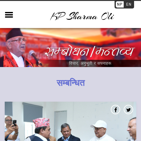
NP
EN
KP Sharma Oli
सम्बन्धित