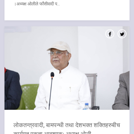
।अध्यक्ष ओलीले फाँसीवादी प...
लोकतन्त्रवादी, बामपन्थी तथा देशभक्त शक्तिहरुबीच
कार्यगत एकता आवश्यकः अध्यक्ष ओली