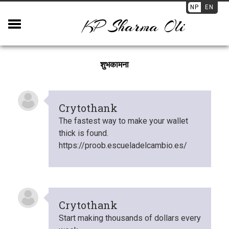
NP
EN
KP Sharma Oli
शुभकामना
Crytothank
The fastest way to make your wallet
thick is found.
https://proob.escueladelcambio.es/
Crytothank
Start making thousands of dollars every