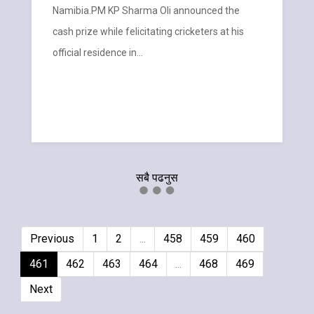
Namibia.PM KP Sharma Oli announced the
cash prize while felicitating cricketers at his
official residence in…
सबै पढनुस
Previous
1
2
...
458
459
460
461
462
463
464
...
468
469
Next