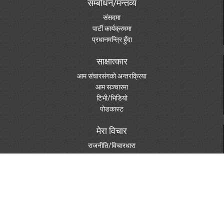
सम्बोधन/मन्तव्य
संसदमा
पार्टी कार्यक्रममा
प्रधानमन्त्रि हुँदा
साक्षात्कार
आम संचारसंगको अन्तरक्रिया
आम सञ्चारमा
टिभी/भिडियो
पोडकास्ट
मेरा विचार
राजनीति/विचारधारा
पुस्तकहरु
दस्तावेजहरु
विविध विषय
पत्रपत्रिकामा
फोटो ग्यालरी