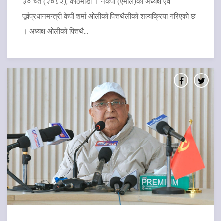
३० चैत (२०८२), काठमाडौं । नेकपा (एमाले)का अध्यक्ष एवं
पूर्वप्रधानमन्त्री केपी शर्मा ओलीको पित्तथैलीको शल्यक्रिया गरिएको छ
। अध्यक्ष ओलीको पित्तथै...