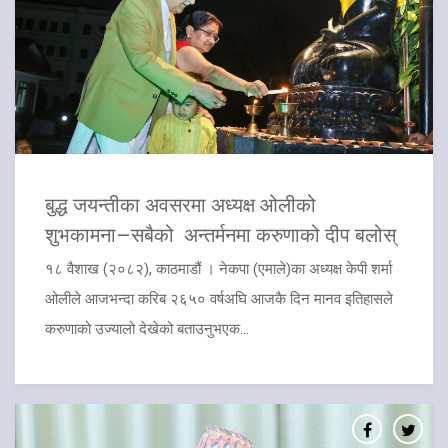
बुद्ध जयन्तीका अवसरमा अध्यक्ष ओलीको
शुभकामना–सबैको अन्तर्मनमा करुणाको दीप बलोस्
१८ वैशाख (२०८२), काठमाडौं । नेकपा (एमाले)का अध्यक्ष केपी शर्मा
ओलीले आजभन्दा करिब २६५० वर्षअघि आजकै दिन मानव इतिहासले
करुणाको उज्यालो देखेको बताउनुभएक...