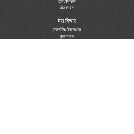
टिभी/भिडियो
पोडकास्ट
मेरा विचार
राजनीति/विचारधारा
पुस्तकहरु
दस्तावेजहरु
विविध विषय
पत्रपत्रिकामा
फोटो ग्यालरी
स्केचहरु
शुभेच्छा