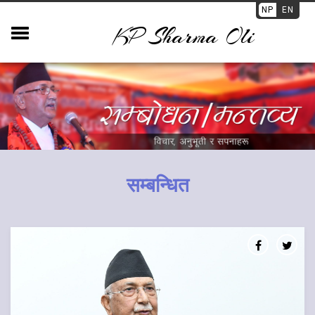
NP
EN
KP Sharma Oli
सम्बन्धित