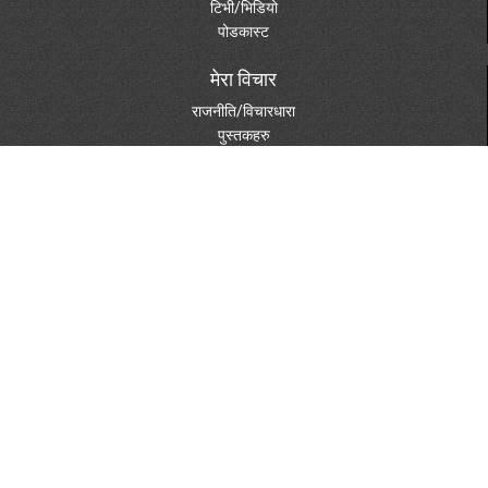
टिभी/भिडियो
पोडकास्ट
मेरा विचार
राजनीति/विचारधारा
पुस्तकहरु
दस्तावेजहरु
विविध विषय
पत्रपत्रिकामा
फोटो ग्यालरी
स्केचहरु
शुभेच्छा