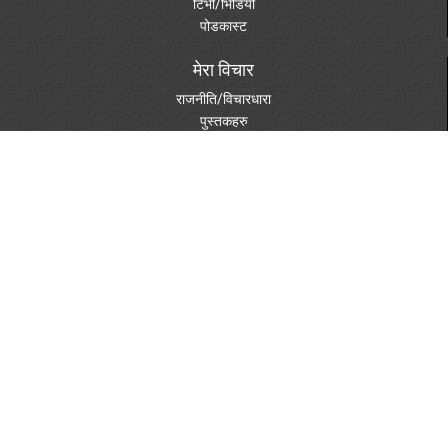
टिभी/भिडियो
पोडकास्ट
मेरा विचार
राजनीति/विचारधारा
पुस्तकहरु
दस्तावेजहरु
विविध विषय
पत्रपत्रिकामा
फोटो ग्यालरी
स्केचहरु
शुभेच्छा