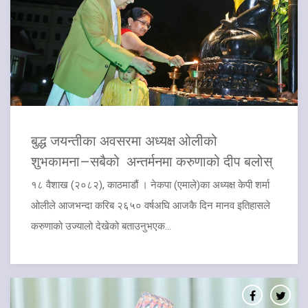
बुद्ध जयन्तीका अवसरमा अध्यक्ष ओलीको
शुभकामना–सबैको अन्तर्मनमा करुणाको दीप बलोस्
१८ वैशाख (२०८२), काठमाडौं । नेकपा (एमाले)का अध्यक्ष केपी शर्मा
ओलीले आजभन्दा करिब २६५० वर्षअघि आजकै दिन मानव इतिहासले
करुणाको उज्यालो देखेको बताउनुभएक...