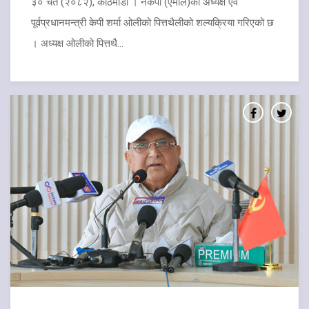
३० चैत (२०८२), काठमाडौं । नेकपा (एमाले)का अध्यक्ष एवं
पूर्वप्रधानमन्त्री केपी शर्मा ओलीको पित्तथैलीको शल्यक्रिया गरिएको छ
। अध्यक्ष ओलीको पित्तथै...