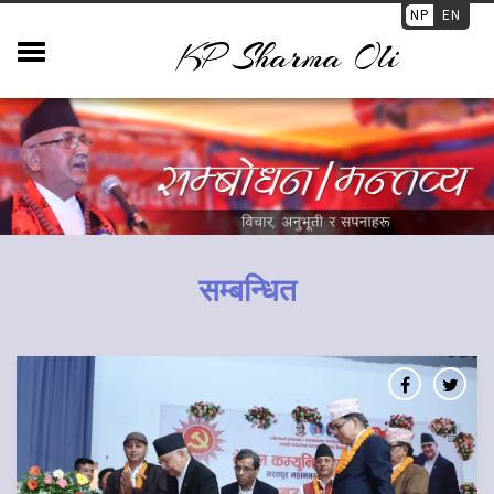
NP
EN
KP Sharma Oli
सम्बन्धित