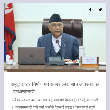
समृद्ध राष्ट्र निर्माण गर्न सकारात्मक सोच आवश्यक छ
: प्रधानमन्त्री
नयाँ वर्ष २०८२ का अवसरमा शुभकामना१ बैशाख (२०८२), काठमाडौं
। प्रधानमन्त्री केपी शर्मा ओलीले देशलाई समृद्ध र जनतालाई सुखी