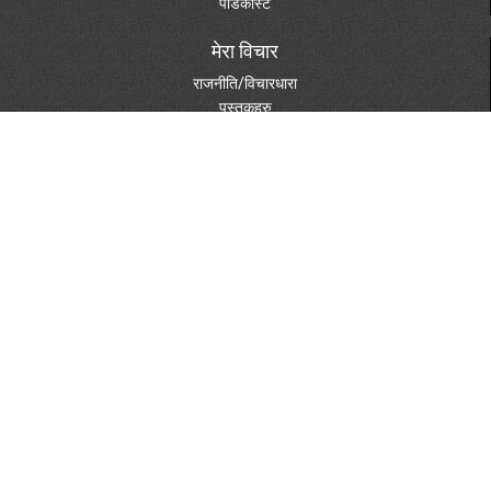
पोडकास्ट
मेरा विचार
राजनीति/विचारधारा
पुस्तकहरु
दस्तावेजहरु
विविध विषय
पत्रपत्रिकामा
फोटो ग्यालरी
स्केचहरु
शुभेच्छा