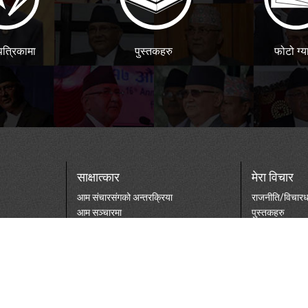
पत्रिकामा
पुस्तकहरु
फोटो ग्य
साक्षात्कार
मेरा विचार
आम संचारसंगको अन्तरक्रिया
राजनीति/विचारध
आम सञ्चारमा
पुस्तकहरु
टिभी/भिडियो
दस्तावेजहरु
पोडकास्ट