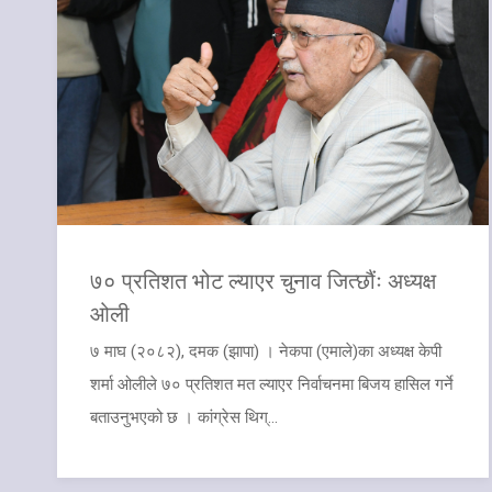
७० प्रतिशत भोट ल्याएर चुनाव जित्छौंः अध्यक्ष
ओली
७ माघ (२०८२), दमक (झापा) । नेकपा (एमाले)का अध्यक्ष केपी
शर्मा ओलीले ७० प्रतिशत मत ल्याएर निर्वाचनमा बिजय हासिल गर्ने
बताउनुभएको छ । कांग्रेस थिग्...