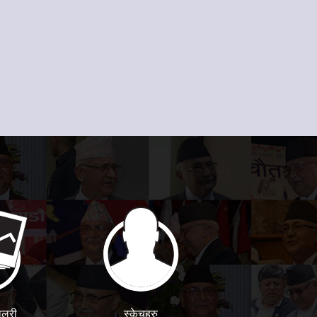
ालरी
स्केचहरु