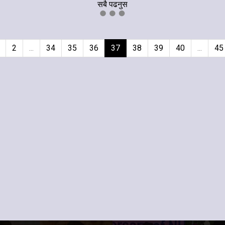
सबै पढनुस
2
...
34
35
36
37
38
39
40
...
45