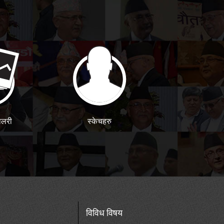
ालरी
स्केचहरु
विविध विषय