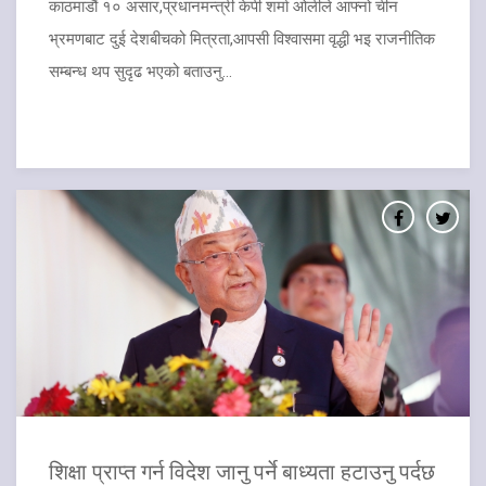
काठमाडौं १० असार,प्रधानमन्त्री केपी शर्मा ओलीले आफ्नो चीन
भ्रमणबाट दुई देशबीचको मित्रता,आपसी विश्वासमा वृद्धी भइ राजनीतिक
सम्बन्ध थप सुदृढ भएको बताउनु...
शिक्षा प्राप्त गर्न विदेश जानु पर्ने बाध्यता हटाउनु पर्दछ