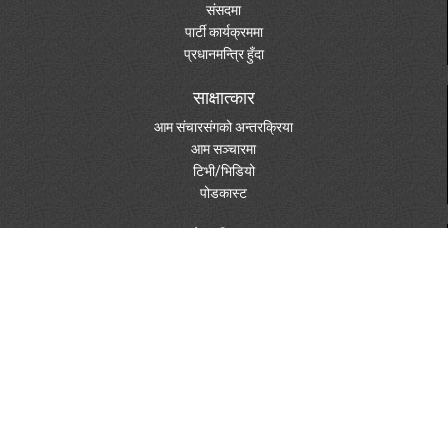
संसदमा
पार्टी कार्यक्रममा
प्रधानमन्त्रि हुँदा
साक्षात्कार
आम संचारसंगको अन्तरक्रिया
आम सञ्चारमा
टिभी/भिडियो
पोडकास्ट
मेरा विचार
राजनीति/विचारधारा
पुस्तकहरु
दस्तावेजहरु
विविध विषय
पत्रपत्रिकामा
फोटो ग्यालरी
स्केचहरु