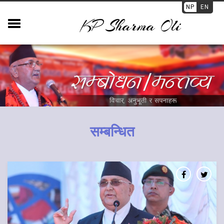
NP
EN
KP Sharma Oli
सम्बन्धित