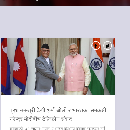
प्रधानमन्त्री केपी शर्मा ओली र भारतका समकक्षी
नरेन्द्र मोदीबीच टेलिफोन संवाद
काठमाडौँ, ३१ साउन: नेपाल र भारत द्विपक्षीय विषयमा छलफल गर्न