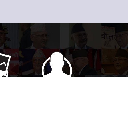
ालरी
स्केचहरु