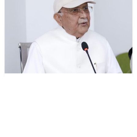
देश प्रतिगामी, फाँसीवादी बाटोमा जान सक्दैनः
अध्यक्ष ओली
१७ असार (२०८३), काठमाडौं । नेकपा (एमाले)का अध्यक्ष केपी शर्मा
ओलीले देश प्रतिगामी, फाँसीवादी बाटोमा जान नसक्ने बताउनुभएको छ
।अध्यक्ष ओलीले फाँसीवादी प...