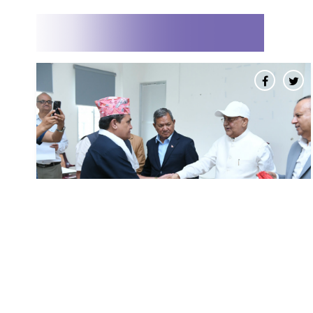
नेकपाका पोलिटब्युरो सदस्य कार्की र छजना
केन्द्रीय सदस्य एमालेमा