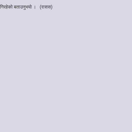
ार लागिरहेको बताउनुभयो । (रासस)