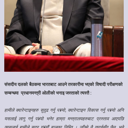
संसदीय दलको बैठकमा भारतबाट आउने तरकारीमा भएको विषादी परीक्षणको
सम्बन्धमा प्रधानमन्त्री ओलीको भनाइ जस्ताको त्यस्तै :
हामीले क्वारेन्टाइनहरु सुदृढ गर्नु प¥यो, क्वारेन्टाइन विकास गर्नु प¥यो अनि
यसलाई लागु गर्नु प¥यो भनेर हाम्रा मन्त्रालयहरुबाट प्रस्ताव आएपछि
त्यसलाई हामीले सदर ग¥यौं हालका निम्ति । जाँच्ने नै तपाईसँग छैन. भने