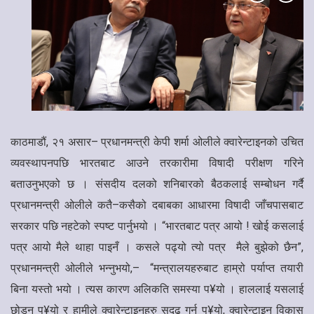
काठमाडौं, २१ असार– प्रधानमन्त्री केपी शर्मा ओलीले क्वारेन्टाइनको उचित
व्यवस्थापनपछि भारतबाट आउने तरकारीमा विषादी परीक्षण गरिने
बताउनुभएको छ । संसदीय दलको शनिबारको बैठकलाई सम्बोधन गर्दै
प्रधानमन्त्री ओलीले कतै–कसैको दबाबका आधारमा विषादी जाँचपासबाट
सरकार पछि नहटेको स्पष्ट पार्नुभयो । “भारतबाट पत्र आयो ! खोई कसलाई
पत्र आयो मैले थाहा पाइनँ । कसले पढ्यो त्यो पत्र
मैले बुझेको छैन”,
प्रधानमन्त्री ओलीले भन्नुभयो,– “मन्त्रालयहरुबाट हाम्रो पर्याप्त तयारी
बिना यस्तो भयो । त्यस कारण अलिकति समस्या प¥यो । हाललाई यसलाई
छोड्नु प¥यो र हामीले क्वारेन्टाइनहरु सुदृढ गर्नु प¥यो, क्वारेन्टाइन विकास