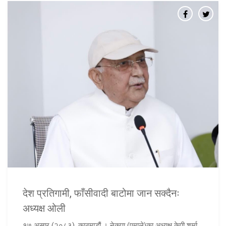
देश प्रतिगामी, फाँसीवादी बाटोमा जान सक्दैनः
अध्यक्ष ओली
१७ असार (२०८३), काठमाडौं । नेकपा (एमाले)का अध्यक्ष केपी शर्मा