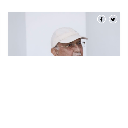
देश प्रतिगामी, फाँसीवादी बाटोमा जान सक्दैनः
अध्यक्ष ओली