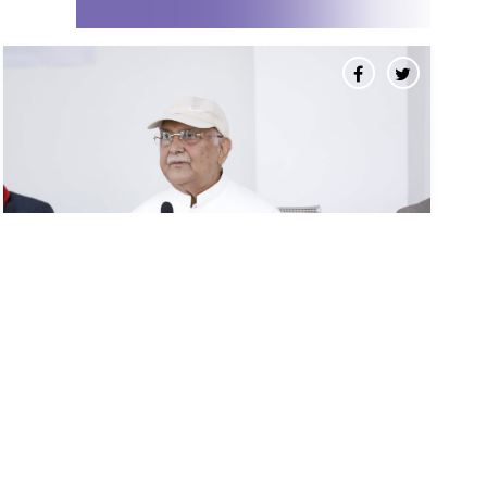
लोकतन्त्रवादी, बामपन्थी तथा देशभक्त
शक्तिहरुबीच कार्यगत एकता आवश्यकः अध्यक्ष
ओली