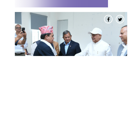
नेकपाका पोलिटब्युरो सदस्य कार्की र छजना
केन्द्रीय सदस्य एमालेमा
२५ (२०८३), काठमाडौं । नेपाल कम्युनिष्ट पार्टी (नेकपा)का