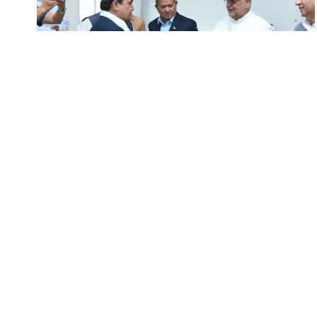
नेकपाका पोलिटब्युरो सदस्य कार्की र छजना
केन्द्रीय सदस्य एमालेमा
२५ (२०८३), काठमाडौं । नेपाल कम्युनिष्ट पार्टी (नेकपा)का
पोलिटब्युरो सदस्य डिबी कार्की र छ जना केन्द्रीय सदस्यहरू
नेकपा (एमाले)मा प्रवेश गर्नुभएको छ । ...