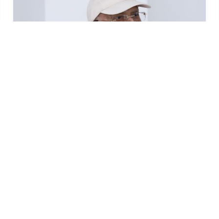
देश प्रतिगामी, फाँसीवादी बाटोमा जान सक्दैनः
अध्यक्ष ओली
१७ असार (२०८३), काठमाडौं । नेकपा (एमाले)का अध्यक्ष केपी
शर्मा ओलीले देश प्रतिगामी, फाँसीवादी बाटोमा जान नसक्ने
बताउनुभएको छ ।अध्यक्ष ओलीले फाँसीवादी प...