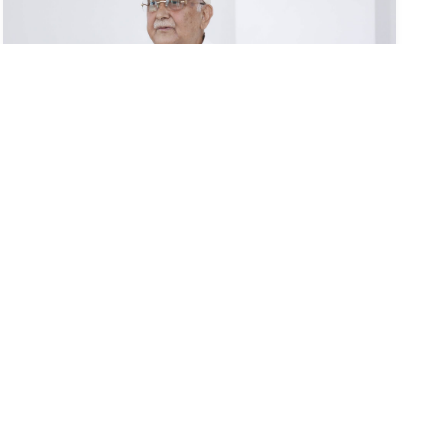
लोकतन्त्रवादी, बामपन्थी तथा देशभक्त
शक्तिहरुबीच कार्यगत एकता आवश्यकः अध्यक्ष
ओली
१६ असार (२०८३), काठमाडौं । नेकपा (एमाले)का अध्यक्ष केपी
शर्मा ओलीले सबै लोकतन्त्रवादी, बामपन्थी तथा देशभक्तहरूबीच
कार्यगत एकताका साथ संयुक्त सङ्घर्षमा...