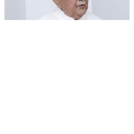
देश प्रतिगामी, फाँसीवादी बाटोमा जान सक्दैनः
अध्यक्ष ओली
१७ असार (२०८३), काठमाडौं । नेकपा (एमाले)का अध्यक्ष केपी शर्मा
ओलीले देश प्रतिगामी, फाँसीवादी बाटोमा जान नसक्ने बताउनुभएको छ
।अध्यक्ष ओलीले फाँसीवादी प...