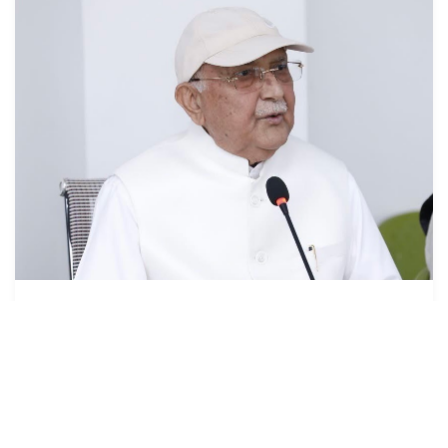
देश प्रतिगामी, फाँसीवादी बाटोमा जान सक्दैनः
अध्यक्ष ओली
१७ असार (२०८३), काठमाडौं । नेकपा (एमाले)का अध्यक्ष केपी शर्मा
ओलीले देश प्रतिगामी, फाँसीवादी बाटोमा जान नसक्ने बताउनुभएको छ