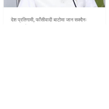
देश प्रतिगामी, फाँसीवादी बाटोमा जान सक्दैनः
अध्यक्ष ओली
१७ असार (२०८३), काठमाडौं । नेकपा (एमाले)का अध्यक्ष केपी शर्मा
ओलीले देश प्रतिगामी, फाँसीवादी बाटोमा जान नसक्ने बताउनुभएको छ
।अध्यक्ष ओलीले फाँसीवादी प...