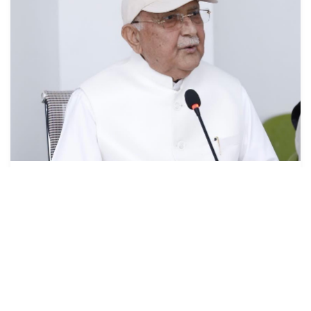
देश प्रतिगामी, फाँसीवादी बाटोमा जान सक्दैनः
अध्यक्ष ओली
१७ असार (२०८३), काठमाडौं । नेकपा (एमाले)का अध्यक्ष केपी शर्मा
ओलीले देश प्रतिगामी, फाँसीवादी बाटोमा जान नसक्ने बताउनुभएको छ
।अध्यक्ष ओलीले फाँसीवादी प...