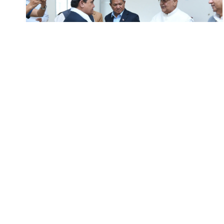
नेकपाका पोलिटब्युरो सदस्य कार्की र छजना
केन्द्रीय सदस्य एमालेमा
२५ (२०८३), काठमाडौं । नेपाल कम्युनिष्ट पार्टी (नेकपा)का
पोलिटब्युरो सदस्य डिबी कार्की र छ जना केन्द्रीय सदस्यहरू
नेकपा (एमाले)मा प्रवेश गर्नुभएको छ । ...