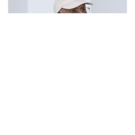
देश प्रतिगामी, फाँसीवादी बाटोमा जान सक्दैनः
अध्यक्ष ओली
१७ असार (२०८३), काठमाडौं । नेकपा (एमाले)का अध्यक्ष केपी
शर्मा ओलीले देश प्रतिगामी, फाँसीवादी बाटोमा जान नसक्ने
बताउनुभएको छ ।अध्यक्ष ओलीले फाँसीवादी प...