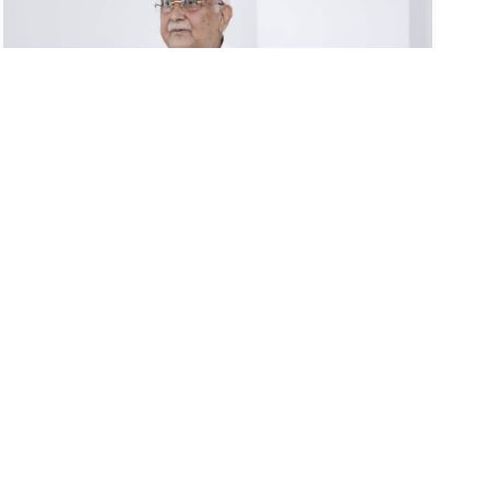
लोकतन्त्रवादी, बामपन्थी तथा देशभक्त
शक्तिहरुबीच कार्यगत एकता आवश्यकः अध्यक्ष
ओली
१६ असार (२०८३), काठमाडौं । नेकपा (एमाले)का अध्यक्ष केपी
शर्मा ओलीले सबै लोकतन्त्रवादी, बामपन्थी तथा देशभक्तहरूबीच
कार्यगत एकताका साथ संयुक्त सङ्घर्षमा...