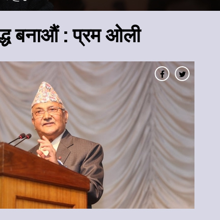
्ध बनाऔं : प्रम ओली