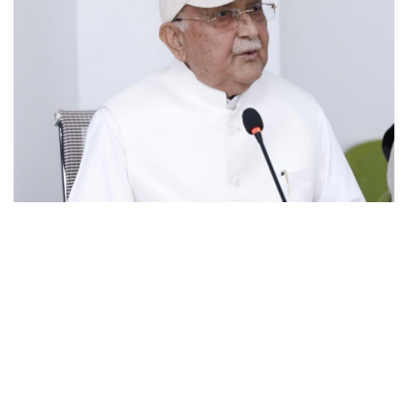
देश प्रतिगामी, फाँसीवादी बाटोमा जान सक्दैनः
अध्यक्ष ओली
१७ असार (२०८३), काठमाडौं । नेकपा (एमाले)का अध्यक्ष केपी शर्मा
ओलीले देश प्रतिगामी, फाँसीवादी बाटोमा जान नसक्ने बताउनुभएको छ
।अध्यक्ष ओलीले फाँसीवादी प...