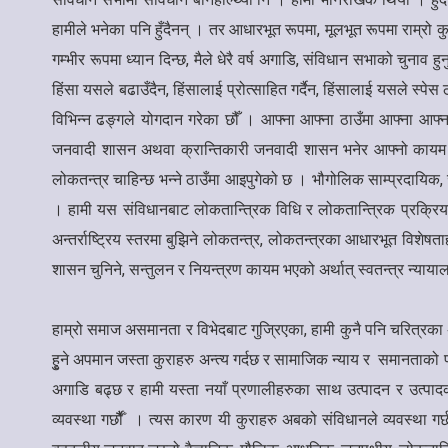
हामीले भनेका पनि हुँदैनन् । तर आधारभूत रूपमा, मूलभूत रूपमा राम्रो कु
गम्भीर रूपमा ध्यान दिन्छ, मैले धेरै वर्ष अगाडि, संविधान सभाको चुनाव ह
हिंसा यसले बढाउँदैन, हिंसालाई प्रोत्साहित गर्दैन, हिंसालाई यसले स्पे
विभिन्न ढङ्गले योगदान गरेका छौँ । आफ्ना आफ्ना ठाउँमा आफ्ना आफ्
जनवादी शासन अथवा क्रान्तिकारी जनवादी शासन भनेर आफ्नो कायम गर्न 
लोकतन्त्र चाहिन्छ भन्ने ठाउँमा आइपुगेको छ । भौगोलिक साम्प्रदायिक,
। हामी यस संविधानबाट लोकतान्त्रिक विधि र लोकतान्त्रिक प्रक्रिया
अन्तर्राष्ट्रिय स्तरमा बुझिने लोकतन्त्र, लोकतन्त्रका आधारभूत विशेषत
शासन चुनिने, सन्तुलन र नियन्त्रण कायम भएको अर्थात् स्वतन्त्र न्या
हाम्रो समाज असमानता र विभेदबाट गुज्रिएका, हामी कुनै पनि चरित्रका अ
हुृने अपमान जस्ता कुराहरु अन्त्य गर्दछ र सामाजिक न्याय र समानताको 
अगाडि बढ्छ र हामी यस्ता नयाँ प्रणालीहरुका साथ उत्पादन र उत्पाद
व्यवस्था गर्छौैँ । त्यस कारण यी कुराहरु अबको संविधानले व्यवस्था ग