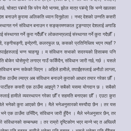
र्छ, चोक्टा प¥यो कि परेन मेरो भागमा, झोल मात्र प¥याृे कि भन्ने खालका
मसेकम देश बनाउने कुरामा अलिकति ध्यान दिनुहोला । नभए देशको उन्नति कसरी
स्थागत गर्न संविधान बनाउन र सङ्क्रमणकाल टुङ्ग्याएर देशलाई अगाडि
थागत गर्ने कुरा गर्दैछौँ र लोकतन्त्रलाई संस्थागत गर्ने कुरा गदैछौँ ।
गी, रङ्गीचङ्गी, इन्दे्रणी, कलरफुल छ, कसको प्रतिनिधित्व भएन त्यहाँ ?
र म तपाईहरुलाई भन्न चाहन्छु । म संविधान सभाको सदस्यको हिसाबमा पनि
बोकेर घोसेमुन्टे लगाएर गाउँ फर्किँदैन, संविधान जारी गर्छ, गर्छ । यसले
ंविधान बन्न सकेको थिएन । अहिले हामीले, तपाईंहरुलाई अनौठो लाग्ला,
ई ठीक ठाउँमा ल्याएर अब संविधान बनाउने कुराको आधार तयार गरेका छौँ ।
एका पार्टीहरु कसरी एक ठाउँमा आइपुगे ? सबैको यसमा योगदान छ । सबैको
नीहरुलाई हामीले व्यवस्थापन गरेका छौँ र सहमति बनाएका छौँ । एउटा कुरा
 । मैले भनेको कुरा आएको छैन । मैले भनेअनुसारको मस्यौदा छैन । तर यस
ने एक ठाउँमा उभिँदैन, संविधान जारी हुँदैन । मैले भनेअनुसार छैन, तर
ीको संविधानको सम्बन्धमा । तर राम्रो दृष्टिकोण भएर मान्ने भए त अघिल्लै
 पनि हुन्छन्, हामीले भनेका पनि हुन्छन् । अरुले भनेका पनि हुँदैनन्,