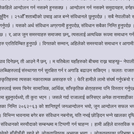
ेकहिले आन्दोलन गर्न नसक्ने हुनसक्छ । आन्दोलन गर्न नसक्ने समुदायहरु, वर्गहरु 
ँदैन । २१औँ शताब्दीको उचाइ आज बन्ने संविधानले छुनुपर्दछ । सबै नेपालीको संवि
नुपर्छ । यसको अर्थ संविधान अग्रगामी हुनुपर्दछ, संविधान सबैका निम्ति हुनुपर्दछ ।
पर्दछ । र, आज जुन समस्याहरु समाजमा छन्,, त्यसलाई अत्यधिक रूपमा समाधान गर्नस
कुराहरु प्रतिविम्बित हुनुपर्छ । विगतको सम्मान, अहिलेको समस्याको समाधान र आगामी 
झाव दिनेछन्, ती आउने नै छन्, । म यतिबेला यहाँहरुको बीचमा राख्न चाहन्छु– नेप
ुलाई संस्थागत गर्न सुरक्षित गर्न र अगाडि बढाउन सकिएन । फलतः राजतन्त्र फ
रा संस्कृतिहरुमा त्यसका नकारात्मक असरहरु परे । फेरि हामीले लामो संघर्ष गर्
हरुलाई समय चिनेर सामाजिक, आर्थिक, साँस्कृतिक क्षेत्रहरुमा पनि विस्तार गर्
ा बुझ्नुपर्दथ्यो, ती कुरा भएन । जसले गर्दा राजालाई कस्सिएर अनेक तानाशाहीका ल
उनका निम्ति २०६२÷६३ को शान्तिपूर्ण जनआन्दोलन भयो, जुन आन्दोलन सफल भयो र 
 । विभिन्न भावनामा बगेर बरु संविधान नबनोस्, यति नभई छोड्दिन भन्ने खालका दृष्
 संविधानको मस्यौदाको सम्बन्धमा म टिप्पणी गर्न चाहन्न । हामी अहिले वास्तविक 
को बाँडीचुँडी खाने हो, लोकतान्त्रिक अभ्यास भन्दा । लोकतन्त्रका परिभाषा भन्