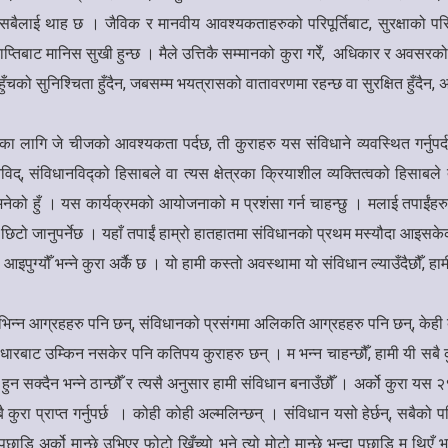
ं हामी सबैलाई थाह छ । जैविक र मानवीय आवश्यकताहरुको परिपूर्तिबाट, सुरक्षाक
प्तिबाट मानिस सुखी हुन्छ । मैले उत्तिकै सम्मानको कुरा गरेँ, अधिकार र अवसर
ँचको सुनिश्चिता हुँदैन, जबसम्म भयत्रासको वातावरणमा रहन्छ वा सुरक्षित हुँदैन,
लागि जे चीजको आवश्यकता पर्दछ, ती कुराहरु यस संविधाने व्यवस्थित गर्नुपर्दछ 
्, संविधानविद्को हिसाबले वा त्यस क्षेत्रका क्रियाशील व्यक्तित्वको हिसाबले त
को हुँ । यस कार्यक्रमको आयोजनाको म प्रशंसा गर्न चाहन्छु । मलाई तपाईंहरुको क
क छिटो जानुपर्नेछ । यहाँ तपाईं हाम्रो हातहातमा संविधानको प्रथम मस्यौदा आइसक
यौँ भन्ने कुरा अर्कै छ । यो हामी कस्तो अवस्थामा यो संविधान ल्याउँदैछौँ, हामी कता
िन्न आग्रहहरु पनि छन्, संविधानको प्रसंगमा अलिकति आग्रहहरु पनि छन्, केही बुझ
ट उम्किन नसकेर पनि कतिपय कुराहरु छन् । म भन्न चाहन्छौँ, हामी यी सबै कुराहर
न सक्दैन भन्ने ठान्छौँ र त्यसै अनुसार हामी संविधान बनाउँछौँ । अर्को कुरा यस 
 प्राप्त गर्नुपर्छ । कोही कोही अल्मलिन्छन् । संविधान यसो हेर्छन्, सबैको प
छाडि अर्को मान्छे उभिएर फोटो खिँच्यो भने त्यो मोटो मान्छे भन्दा पछाडि म थिएँ