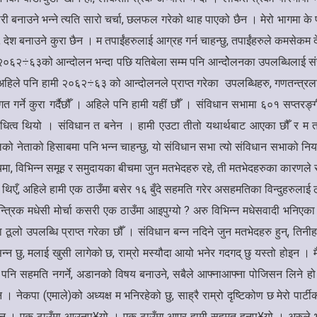
री बनाउने भन्ने त्यति सारो चर्चा, छलफल गरेको थाह पाएको छैन । मेरो भागमा के प
 कुरा छ, देश बनाउने कुरा छैन । म तपाईंहरुलाई आग्रह गर्न चाहन्छु, तपाईंहरुले क
 २०६२÷६३को आन्दोलन भन्दा पछि यतिबेला सम्म पनि आन्दोेलनका उपलब्धिलाई सं
ले पनि हामी २०६२÷६३ को आन्दोलनले प्राप्त गरेका उपलब्धिहरु, गणतन्त्रलाई संस्
त गर्ने कुरा गर्दैछौँ । अहिले पनि हामी यहीं छौँ । संविधान सभामा ६०१ सप्तरङ्
रो प्रतिनिधित्व थियो । संविधान त बनेन । हामी एउटा तीतो यथार्थबाट आएका छौँ 
को नेताको हिसाबमा पनि भन्न चाहन्छु, यो संविधान सभा त्यो संविधान सभाको नियति 
ा, विभिन्न समूह र समुदायका बीचमा जुन मतभेदहरु रहे, ती मतभेदहरुका कारणले स
ै थिएँ, अहिले हामी एक ठाउँमा बसेर १६ बुँदे सहमति गरेर असहमतिका विन्दुहरुला
ान्त्रिक मधेसी मोर्चा कसरी एक ठाउँमा आइपुग्यो ? अरु विभिन्न मधेसवादी भनि
 ठूलो उपलब्धि प्राप्त गरेका छौँ । संविधान बन्न नदिने जुन मतभेदहरु हुन्, ति
प्रसन्न छु, मलाई खुसी लागेको छ, राम्रो मस्यौदा आयो भनेर गदगद् छु यस्तो होइन
े पनि सहमति नगर्ने, अडानको विषय बनाउने, सबैले आफ्नाआफ्ना पोजिसन लिने हो भ
 नेकपा (एमाले)को अध्यक्ष म भनिरहेको छु, साह्रै राम्रो दृष्टिकोण छ मेरो पार्ट
दैन । एक ठाउँमा आउनुप¥यो । एक ठाउँमा आएर हामी सहमत हुनुप¥यो । अरुले भनेका