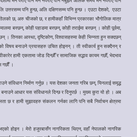
सै दिशामा मन पराए पनि मन नपराए पनि नबुझेर अलिक समय मन नपराए पनि
लि उत्तरसम्म पनि हुन्छ, अलि दक्षिणसम्म पनि हुन्छ । एउटा देशको, एउटा
, भूगोलको छ, अरु चीजको छ, र हामीकहाँ विभिन्न प्रकारका भौगोलिक मात्र
हिमालमा बस्छन्, कोही पहाडमा बस्छन्, कोही तराईमा बस्छन् । कोही पूर्वमा,
् । तिनका आस्था, दृष्टिकोण, विश्वासहरुमा केही भिन्नता हुन सक्दछन्
द्वको विषय बनाउने प्रयासहरु उचित होइनन् । ती स्वीकार्य हुन सक्दैनन् र
्वीकारेर हामी एकतामा जोड दिन्छौँ र सामाजिक सद्भाव कायम गर्छौँ, भेदभाव
गर्छाैँ ।
ने संविधान निर्माण गर्नुछ । यस देशका जनता गरिब छन्, यिनलाई समृद्ध
न बनाउने आधार यस संविधानले दिन्छ र दिनुपर्छ । मुख्य कुरा यो हो । अब
ता छ र हामी सुझावहरु संकलन गर्नका लागि पनि सबै निर्वाचन क्षेत्रमा
भएको होइन । मेरो हजुरबासँग नागरिकता थिएन, वहाँ नेपालको नागरिक