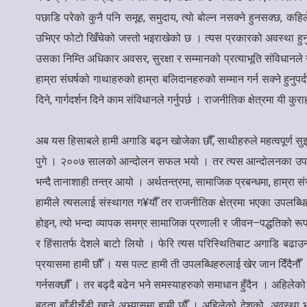
पछाडि परेको कुनै पनि समूह, समुदाय, त्यो बोल्न नसक्ने हुनसक्छ, कहिल
उभिएर फोटो खिँचेको जस्तो भइराखेको छ । त्यस प्रकारको अवस्था हुनुहु
उसका निम्ति अधिकार अवसर, सुरक्षा र सम्मानको प्रत्याभूति संविधानले गर्
हाम्रा संघर्षको गाथाहरुको हाम्रा बलिदानहरुको सम्मान गर्न सक्ने हुनु
दिने, गार्गदर्शन दिने काम संविधानले गर्नुपर्छ । राजनीतिक क्षेत्रमा यी 
अब यस हिसाबले हामी अगाडि बढ्न खोजेका छौँ, साथीहरुले महत्वपूर्ण सु
पुगे । २००७ सालको आन्दोलन सफल भयो । तर त्यस आन्दोलनका उपलब्धिहर
भन्दै तानाशाही तन्त्र आयो । अर्थतन्त्रमा, सामाजिक प्रबन्धमा, हाम्
हामीले त्यसलाई संस्थागत ग¥यौँ तर राजनीतिक क्षेत्रमा भएका उपलब्धि
होइन, त्यो भन्दा व्यापक समग्र सामाजिक प्रणाली र जीवन–पद्धतिको रूपम
र हिंसातर्फ देशले बाटो लियो । फेरि त्यस परिस्थितिबाट अगाडि बढा
प्रयासमा हामी छौँ । यस पल्ट हामी ती उपलब्धिहरुलाई खेर जान दिँदैनौँ
गर्नसक्छौँ । तर बढ्दै बढेन भने समस्याहरुको समाधान हुँदैन । अहिलेको
बढ्ता बाँडीचुँडी खाने अभ्यासमा हामी छौँ । अहिलेको देशको अवस्था भने