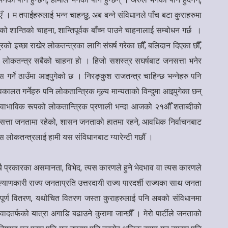
ँ । म तपाईंहरुलाई भन्न चाहन्छु, अब बन्ने संविधानले पाँच बटा कुराहरुमा
ताको शान्तिको चाहना, शान्तिपूर्वक बाँच्न पाउने चाहनालाई सम्बोधन गर्छ ।
्रको इच्छा राखेर लोकतन्त्रका लागि संघर्ष गरेका छौँ, बलिदान दिएका छौँ,
र लोकतन्त्र सबैको चाहना हो । हिजो सशस्त्र सघर्षबाट जनसत्ता भनेर
र्ने ठाउँमा आइपुगेको छ । निरङ्कुश राजतन्त्र चाहिन्छ भन्नेहरु पनि
लत गर्नेहरु पनि लोकतान्त्रिक मूल्य मान्यताको विन्दुमा आइपुगेका छन्
, स्वाभाविक रूपको लोकतान्त्रिक प्रणाली भन्दा आजको २१औँ शताब्दीको
ार्वभौमसत्ता जनतामा रहेको, शासन जनताको हातमा रहने, आवधिक निर्वाचनबाट
 लोकतन्त्रलाई हामी यस संविधानबाट ग्यारेन्टी गर्छौँ ।
सबै प्रकारका असमानता, विभेद, त्यस कारणले हुने भेदभाव वा त्यस कारणले
ल्याणकारी राज्य जनताप्रति उत्तरदायी राज्य पारदर्शी राज्यका साथ जनता
्यपूर्ण वितरण, यथोचित वितरण जस्ता कुराहरुलाई पनि अबको संविधानमा
ादतर्फको यात्रा अगाडि बढाउने कुरामा जान्छौँ । मेरो पार्टीले जनताको