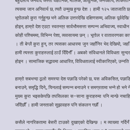
बहुदलीय जनवाद जस्तो वैज्ञानिक, मौलिक, आधुनिक, जनपक्षीय, लोकतान
त्यसमा जान अनिवार्य छ, त्यतै उन्मुख हुन्छ देश । हामी १२५ जातजाति छ
भूगोलको कुरा गर्नुहुन्छ भने अलिक उत्तरदेखि दक्षिणसम्म, अलिक पूर्वद
होइन, हाम्रो देश एउटा स्वतन्त्र सार्वभौमसत्ता सम्पन्न अभिवाज्य, स्वाध
कोही पश्चिममा, विभिन्न पेशा, व्यवसायमा छन् । भूगोल र वातावरणका क
। ती बेग्लै कुरा हुन्, तर त्यसका आधारमा जुन जहाँनिर भेद देखियो, जहाँ
हामी त्यस्ता कुराहरुलाई ठाउँ दिँदैनौँ । अबको संविधानले विविधता सुन्द
होइन । सामाजिक सद्भावमा आधारित, विविधतालाई स्वीकारिएको, उन्नति सं
हाम्रो सबभन्दा ठूलो समस्या देश पछाडि परेको छ, यस अविकसित, पछाडि 
बनाउने, समृद्धि दिने,, यिनलाई सम्पन्न बनाउने र समग्रतामा भन्ने हो 
मुख्य कुरा भइसकेपछि तपसिलका स–साना कुराहरुमा पनि मान्छे नचाहिने 
जाँदैछौँ । हामी जनताको सुझावहरु पनि संकलन गर्छौँ ।
कसैले नागरिकतामा बेसरी टाउको दुखाएको देखिन्छ । म व्याख्या गर