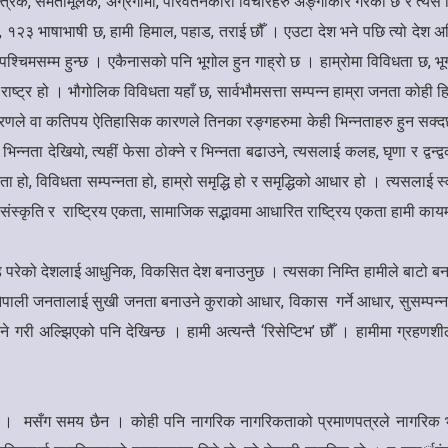
्त्रिक, समतामूलक, अग्रगामी, परिवर्तनकारी विचारहरु अङ्गीकार गरेको छ र त्य
, १२३ भाषाभाषी छ, हामी हिमाल, पहाड, तराई छौँ । एउटा देश भने पछि त्यो देश अ
ेखि पश्चिमसम्म हुन्छ । एकैनासको पनि भूगोल हुन गाह्रो छ । हाम्रोमा विविधता छ
ीन राष्ट्र हो । भौगोलिक विविधता यहाँ छ, सार्वभौमसत्ता सम्पन्न हाम्रा जनता कोही 
ारणले वा कतिपय ऐतिहासिक कारणले तिनका रङ्गहरुमा केही भिन्नताहरु हुन सक्दछन
 भिन्नता देखियो, त्यहीं फेसा ठोक्ने र भिन्नता बढाउने, त्यसलाई कलह, घृणा र द्वन्
रता हो, विविधता सम्पन्नता हो, हाम्रो समृद्धि हो र समृद्धिको आधार हो । त्यसलाई स
स्कृति र राष्ट्रिय एकता, सामाजिक सद्भावमा आधारित राष्ट्रिय एकता हामी कायम 
परेको देशलाई आधुनिक, विकसित देश बनाउनुछ । त्यसका निम्ति हामीले बाटो बनाउ
भने नेपाली जनतालाई सुखी जनता बनाउने कुराको आधार, विकास गर्ने आधार, सुसम्पन्
गरी अल्झिएको पनि देखिन्छ । हामी अत्यन्तै ‘रिसेप्टिभ’ छौँ । हामीमा ग्रहणशील
्दिनँ । मसँग समय छैन । कोही पनि नागरिक नागरिकताको प्रमाणपत्रले नागरिक 