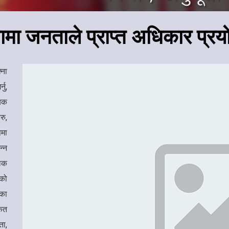
मा जनताले प्राप्त अधिकार प्रयो
्ना
नु,
यिक
रु,
समा
न्न
लिक
रको
िका
केत
ता,