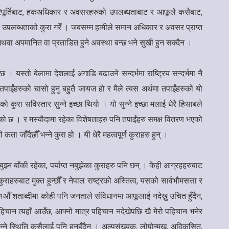
ो परिपूर्तिबाट, हकअधिकार र अवसरहरुको उपलब्धताबाट र आफूले कसैबाट,
को उपलब्धताको कुरा गरेँ । जबसम्म हामीले समान अधिकार र अवसर प्राप्त
 अथवा अपमानित वा प्रताडित हुने अवस्था बन्छ भने सुखी हुन सक्दैन ।
। यस्तो बेलामा देशलाई अगाडि बढाउने सन्दर्भमा राष्ट्रिय सन्दर्भमा नै
पाईंहरुको चासो हुनु बहुुतै जायज हो र मैले त्यस अर्थमा तपाईंहरुको यो
ुरा सविस्तार सुन्ने इच्छा थियो । यो सुन्ने इच्छा मलाई धेरै हिसाबले
ेको छ । र मस्यौदामा रहेका विशेषताहरु पनि तपाईंहरु समक्ष वितरण भएको
 जाँदैछौँ भन्ने कुरा हो । यी धेरै महत्वपूर्ण कुराहरु हुन् ।
्न बाँकी रहेका, पर्याप्त नबुझेका कुराहरु पनि छन् । केही आग्रहहरुबाट
ुबाट मुक्त हुन्छौँ र नेपाल राष्ट्रको अस्तित्व, यसको सार्वभौमसत्ता र
२१औँ शताब्दीमा कोही पनि जनताले संविधानमा आफूलाई नदेख्नु उचित हुँदैन,
हिचान त्यहाँ आउँछ, आफ्नो मात्र पहिचान नदेखेपछि खै मेरो पहिचान भनेर
 भन्ने स्थिति कसैलाई पनि हुनुहुँदैन । अल्पसंख्यक, लोपोन्मुख, अविकसित,