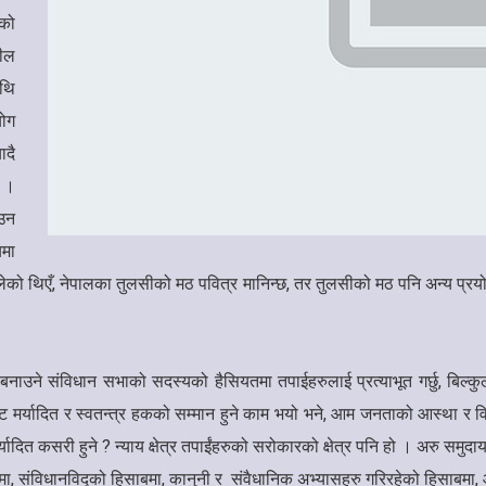
ेको
शील
ाथि
योग
ादै
छ ।
ाउन
यमा
 बोलेको थिएँ, नेपालका तुलसीको मठ पवित्र मानिन्छ, तर तुलसीको मठ पनि अन्य प्रयो
 बनाउने संविधान सभाको सदस्यको हैसियतमा तपाईहरुलाई प्रत्याभूत गर्छु, बिल्कुले स्
ाट मर्यादित र स्वतन्त्र हकको सम्मान हुने काम भयो भने, आम जनताको आस्था र विश
र मर्यादित कसरी हुने ? न्याय क्षेत्र तपाईंहरुको सरोकारको क्षेत्र पनि हो । अरु सम
ो हिसाबमा, संविधानविद्को हिसाबमा, कानुनी र संवैधानिक अभ्यासहरु गरिरहेको हि