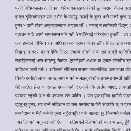
प्रतिनिधिमण्डलहरु, तिनका धेरै मागपत्रहरु हेरेको छु, त्यसमा नेपाल कस
हाम्रा दृष्टिकोणहरु छन् र मैले के पाउँछु, मलाई के हुन्छ भन्ने मात्रै
हुन्छ ? हामी तीता अनुभवहरुबाट आएका छौँ । मलाई नै लागेनको थिएन,
बढाउन यति लामो समयसम्म पनि यही ¥याइँ¥याइँ गरिरहेका हुन्छौँ । तर अहि
अरु हामीले विभिन्न हक अधिकारहरु प्राप्त गरेका छौँ र तिनलाई संस्थाग
विद्वान्, डाक्टर, प्राडादेखि लिएर, ल्याप्चे ठोक्ने सम्म सबे हाम्
तषाईंहरुलाई भन्न चाहन्छु, नेकपा (एमाले)को अध्यक्ष वा एमाले संसदीय दल
संविधान जारी गर्छ । अधिल्लो संविधान सभामा राजनीतिक दलहरुका बीचम
निक्के अनौठो लाग्न सक्छ, माघ ५ गते म माइक्रोफोन ड्यामड्यामती खाँद
धेरै मान्छेलाई लाग्न सक्छ, एमाओवादी र एमाले एकै ठाउँमा आएर, लोकत
प्रयास रहेको छ र यो प्रयास खेर जाँदैन । यस पृष्ठभूमिमा हामीले एउटा
बुझ्नुभए हुन्छ, अब बन्ने संविधान वा यस मस्यौदामा मेरो सहमति छ, म 
मस्यौदामा म मैले भनेको कुरा नहुँदानहुँदा पनि सहमत छु, किनभने कसैल
अर्कोले भने अनुसार पनि छैन । कतिपयले मैले भनेको भएन भन्छन्, हुँदैन ।
संविधान सभामा संविधान बनिहाल्थ्यो नि । हामी भनिराखेकै थियौँ । हुँ