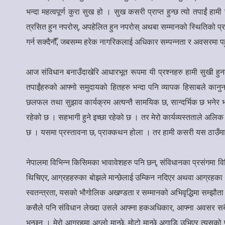
भन्दा महत्वपूर्ण कुरा सुख हो । सुख कसरी प्राप्त हुन्छ त्यो तपाई
त्रसित हुन नपरोस्, अपहेलित हुन नपरोस् अथबा सम्मानको स्थितिको प्रा
गर्न सक्दैनौँ, जबसम्म हरेक नागरिकलाई अधिकार सम्पन्नता र अवसरमा पहु
आज संविधान बनाउँदाखेरि आधारभूत रूपमा यी प्रश्नहरु हामी सुखी हुनका 
तपाईंहरुको आफ्नो समुदायको हितहरु भन्दा पनि व्यापक हिसाबले कानुनविद
छलफल तथा सुझाव कार्यक्रम अत्यन्तै सामयिक छ, सान्दर्भिक छ भनेर भने
रहेको छ । सहभागी हुने इच्छा रहेको छ । तर मेरो कार्यव्यस्तताले अलि
छ । यसमा प्रस्तावना छ, प्राक्कथन होला । तर हामी कसरी यस ठाउँमा आइपुग्
नेपालमा विभिन्न किसिमका भावावेशहरु पनि छन्, संविधानका प्रसंगमा विभ
थिचिएर, आग्रहहरुका बोझले मान्छेलाई उम्किन नदिएर अथवा आग्रहका धारबा
स्वतन्त्रता, यसको भौगोलिक अखण्डता र सम्मानको अभिवृद्धिमा सम्झौता हु
कसैले पनि संविधान लेख्दा उसले आफ्ना हकअधिकार, आफ्ना अवसर सबै कुरा
भन्छन् । मेरो आग्रहमा अग्लो मान्छे, मोटो मान्छे अगाडि उभिएर त्यसको प