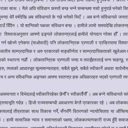
राका साथ । मैले अघि संविधान कस्तो बन्छ भन्ने सम्बन्धमा यसो हुनुपर्छ भनेको थिए
ुनुभन्दा धेरै वर्षदेखि अब संविधानले के गर्छ भनेको थिएँ । अब बन्ने संविधानले जन
स ठाउँ दिँदैन । यो शान्तिको पक्षधर संविधान बन्छ । हामीले लामो समयदेखि लोकतन्त
ना विश्वासअनुसार आफ्नो ढङ्गले लोकतन्त्रलाई हामीले योगदान गरेका हौँ । त
खोज्ने एनेकपा (माओवादी) पनि लोकतान्त्रिक प्रणाली र प्रक्रियामा विश्वास ग
 जातीय साम्प्रदायिक र अरु प्रकारको सङ्कीर्णता र साम्प्रदायिकताको खुलेआम वका
को स्थापना गर्छौँ । लोकतान्त्रिक प्रणाली भन्दा म तपाईंहरुलाई भन्न चाहन्छु
ाहरु, त्यसको आधारभूत मूल्यमान्यताहरु, सबैले बुझ्ने, सबैले स्वीकार्ने अथवा स
यालय र अन्य संवैधानिक अङ्गका आफ्ना स्वतन्त्र हक अधिकारहरु भएको प्रणाली त्यस
समानता र विभेदलाई स्वीकारिरहेका छैनौँ र स्वीकार्दैनौँ । अब बन्ने संविधानले 
प्रत्याभूति गर्दछ । हिजो राज्यसम्बन्धी अवधारणा बेग्लै प्रकारका रहे । अब लोकक
कत्वलाई तीव्रताका साथ विकास गर्ने, सँगसँगै वितरणको न्यायोचितता या औचित
र्छ । हामी सामाजिक न्याय र समानताको पक्षमा, लोककल्याणकारी राज्य हुँदै समाजव