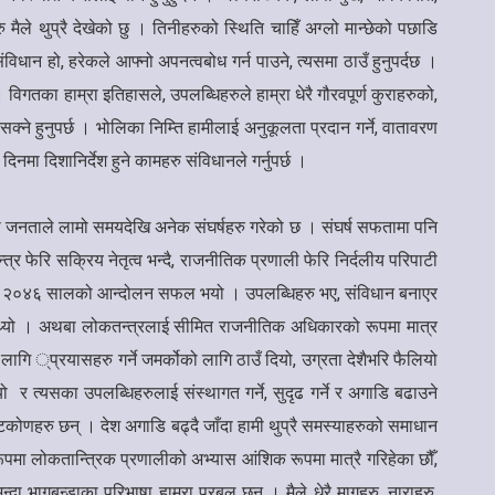
मैले थुप्रै देखेको छु । तिनीहरुको स्थिति चाहिँ अग्लो मान्छेको पछाडि
धान हो, हरेकले आफ्नो अपनत्वबोध गर्न पाउने, त्यसमा ठाउँ हुनुपर्दछ ।
 विगतका हाम्रा इतिहासले, उपलब्धिहरुले हाम्रा धेरै गौरवपूर्ण कुराहरुको,
क्ने हुनुपर्छ । भोलिका निम्ति हामीलाई अनुकूलता प्रदान गर्ने, वातावरण
दिनमा दिशानिर्देश हुने कामहरु संविधानले गर्नुपर्छ ।
ाली जनताले लामो समयदेखि अनेक संघर्षहरु गरेको छ । संघर्ष सफतामा पनि
ेरि सक्रिय नेतृत्व भन्दै, राजनीतिक प्रणाली फेरि निर्दलीय परिपाटी
नुप¥यो र २०४६ सालको आन्दोलन सफल भयो । उपलब्धिहरु भए, संविधान बनाएर
नुपथ्र्यो । अथबा लोकतन्त्रलाई सीमित राजनीतिक अधिकारको रूपमा मात्र
ागि ्प्रयासहरु गर्ने जमर्कोको लागि ठाउँ दियो, उग्रता देशैभरि फैलियो
त्यसका उपलब्धिहरुलाई संस्थागत गर्ने, सुदृढ गर्ने र अगाडि बढाउने
टिकोणहरु छन् । देश अगाडि बढ्दै जाँदा हामी थुप्रै समस्याहरुको समाधान
रूपमा लोकतान्त्रिक प्रणालीको अभ्यास आंशिक रूपमा मात्रै गरिहेका छौँ,
दा भागबन्डाका परिभाषा हाम्रा प्रबल छन् । मैले धेरै मागहरु, नाराहरु,