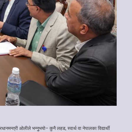
प्रधानमन्त्री ओलीले भन्नुुभयो– कुनै लहड, स्वार्थ वा नेपालका विद्यार्थी