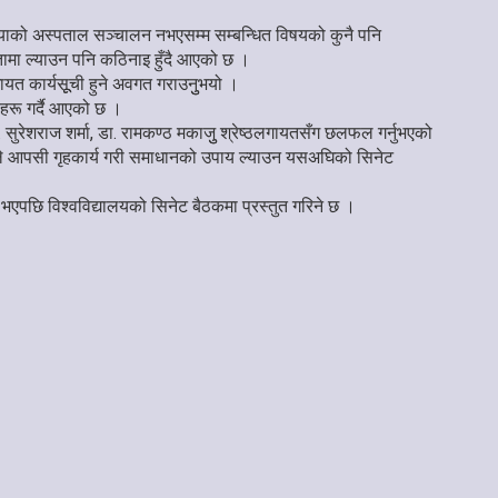
 शैयाको अस्पताल सञ्चालन नभएसम्म सम्बन्धित विषयको कुनै पनि
पतामा ल्याउन पनि कठिनाइ हुँदै आएको छ ।
ायत कार्यसूूची हुने अवगत गराउनुुभयो ।
्यहरू गर्दै आएको छ ।
सुरेशराज शर्मा, डा. रामकण्ठ मकाजुु श्रेष्ठलगायतसँग छलफल गर्नुभएको
 भएकाले आपसी गृहकार्य गरी समाधानको उपाय ल्याउन यसअघिको सिनेट
भएपछि विश्वविद्यालयको सिनेट बैठकमा प्रस्तुत गरिने छ ।