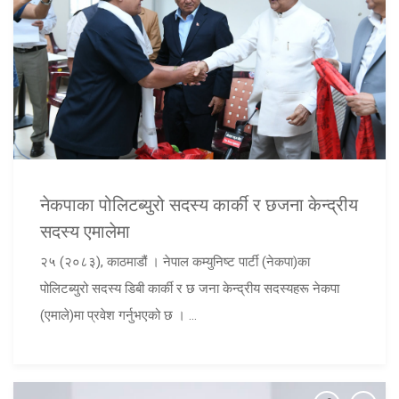
नेकपाका पोलिटब्युरो सदस्य कार्की र छजना केन्द्रीय
सदस्य एमालेमा
२५ (२०८३), काठमाडौं । नेपाल कम्युनिष्ट पार्टी (नेकपा)का
पोलिटब्युरो सदस्य डिबी कार्की र छ जना केन्द्रीय सदस्यहरू नेकपा
(एमाले)मा प्रवेश गर्नुभएको छ । ...