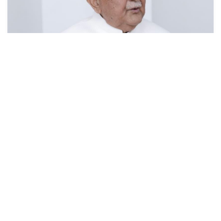
देश प्रतिगामी, फाँसीवादी बाटोमा जान सक्दैनः
अध्यक्ष ओली
१७ असार (२०८३), काठमाडौं । नेकपा (एमाले)का अध्यक्ष केपी शर्मा
ओलीले देश प्रतिगामी, फाँसीवादी बाटोमा जान नसक्ने बताउनुभएको छ
।अध्यक्ष ओलीले फाँसीवादी प...