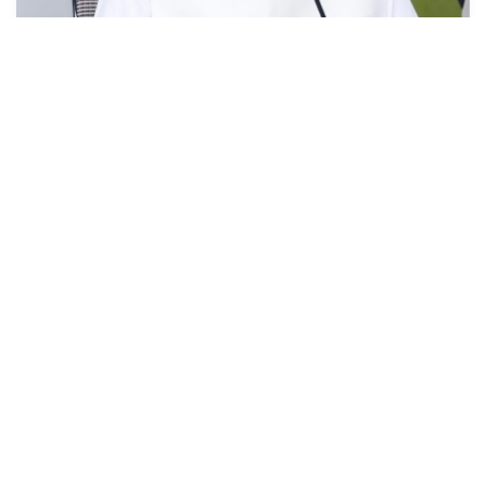
देश प्रतिगामी, फाँसीवादी बाटोमा जान सक्दैनः
अध्यक्ष ओली
१७ असार (२०८३), काठमाडौं । नेकपा (एमाले)का अध्यक्ष केपी शर्मा
ओलीले देश प्रतिगामी, फाँसीवादी बाटोमा जान नसक्ने बताउनुभएको छ
।अध्यक्ष ओलीले फाँसीवादी प...