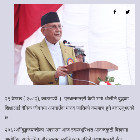
२९ वैशाख ( २०८२), काठमाडौं । प्रधानमन्त्री केपी शर्मा ओलीले बुद्धका
शिक्षालाई दैनिक जीवनमा अपनाउँदा मानव जातिको कल्याण हुने बताउनुभएको
छ ।
२५६९औँ बुद्धजयन्तीका अवसरमा आज स्वयम्भूस्थित आनन्दकुटी विहारमा
आयोजित सार्वजनिक बौद्धसभामा उहाँले आफू पहिले प्रधानमन्त्री हुँदा