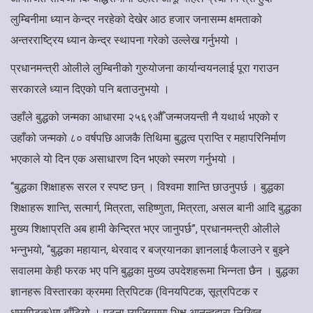
लुम्बिनीमा ध्यान केन्द्र नरहेको देखेर आठ हजार जनासम्म क्षमताको
अन्तरराष्ट्रिय ध्यान केन्द्र स्थापना गरेको उल्लेख गर्नुभयो ।
प्रधानमन्त्री ओलीले लुम्बिनीको गुरुयोजना कार्यान्वयनलाई पूरा गराउन
सरकारले ध्यान दिएको पनि बताउनुभयो ।
उहाँले बुद्धको जन्मका आधारमा २५६९औँ जन्मजयन्ती नै यथार्थ भएको र
उहाँको जन्मको ८० वर्षपछि आजकै तिथिमा बुद्धत्व प्राप्ति र महापरिनिर्माण
भएकाले यो दिन एक असाधारण दिन भएको स्मरण गर्नुभयो ।
“बुद्धका शिक्षाहरू सरल र स्पष्ट छन् । विश्वमा शान्ति छाउनुपर्छ । बुद्धका
शिक्षाहरू शान्ति, सत्मार्ग, मित्रता, सहिष्णुता, मित्रता, असल बानी आदि बुद्धका
मुख्य शिक्षाप्रति अब हामी केन्द्रित भएर जानुपर्छ”, प्रधानमन्त्री ओलीले
भन्नुभयो, “बुद्धका महायान, थेरवाद र बज्रयानका ज्ञानलाई फैलाउने र बुझ्ने
सवालमा केही फरक भए पनि बुद्धका मुख्य उपदेशहरूमा भिन्नता छैन । बुद्धका
ज्ञानहरू विस्तारका क्रममा त्रिपिटक (विनयपिटक, सूत्रपिटक र
धम्मपिटक)मा बाँढियो । पटना म्युजियममा भिक्षु आनन्दद्वारा लिखित