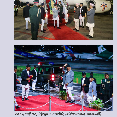
२०८२ भदौ १८, त्रिभुवनअन्तर्राष्ट्रियविमानस्थल, काठमाडौँ)