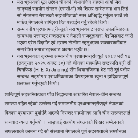
यस भ्रमणको मूल उद्देश्य चीनको थियानजिन शहरमा आयोजित
साङ्घाई सहयोग संगठन (एससीओ) को शिखर सम्मेलनमा भाग लिई
सो संगठनमा नेपालको सहभागिताको स्तर अभिबृद्धि गर्नुका साथै सो
मार्फत् नेपालको राष्ट्रिय हित प्रवर्द्धन गर्नु रहेको थियो।
सम्माननीय प्रधानमन्त्रीज्यूको यस भ्रमणबाट प्राप्त उपलब्धिहरूका
सम्बन्धमा परराष्ट्र मन्त्रालय र नेपाली राजदूतावास, बेइजिङबाट जारी
भएका प्रेस विज्ञप्ति एवं भ्रमण टोलीमा रहनुभएका सञ्चारकर्मीबाट
सम्प्रेषित समाचारहरूबाट अवगत भएकै छ।
यस भ्रमणका क्रममा सम्माननीय प्रधानमन्त्रीज्यूले २०८२ भदौ १४
(तदनुसार २०२५ अगष्ट ३०) गते चीनका महामहिम राष्ट्रपति श्री सी
चिनफिङ (H. E. Xi Jinping) सँग थियानजिनमा भेट गरी दुई पक्षीय
सम्बन्ध, सहयोग र प्राथमिकताका विषयहरूमा खुला र हार्दिकतापूर्ण
छलफल गर्नुभएको थियो।
शान्तिपूर्ण सहअस्तित्वका पाँच सिद्धान्तमा आधारित नेपाल-चीन सम्बन्ध
समस्या रहित रहेको उल्लेख गर्दै सम्माननीय प्रधानमन्त्रीज्यूले नेपालको
विकास प्रयासमा पुर्याउँदै आएको निरन्तर सहयोगका लागि चीन सरकारलाई
धन्यवाद व्यक्त गर्नुभयो । साङ्घाई सहयोग संगठनको शिखर सम्मेलनको
सफलताको कामना गदै सो संस्थामा नेपालको पूर्ण सदस्यताको समर्थनका