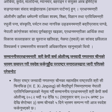
अरेबिया, कुवेत, मालदिभ्स, म्यानमार, बहराइन र संयुक्त अरब इमिरेट्स
सङ्गठनका संवाद साझेदारहरू (डायलग पार्टनर) हुन् । प्रधानमन्त्री
ओलीसँग उहाँका धर्मपत्नी राधिका शाक्य, शिक्षा, विज्ञान तथा प्रविधिमन्त्री
रघुजी पन्त, संस्कृति, पर्यटन तथा नागरिक उड्डयनमन्त्री बद्रीप्रसाद पाण्डे,
नेपाली कांग्रेसका सांसद पूर्णबहादुर खड्का, प्रधानमन्त्रीका आर्थिक तथा
विकास सल्लाहकार डा युवराज खतिवडा, नेकपा (एमाले) का सांसद छविलाल
विश्वकर्मा र उच्चस्तरीय सरकारी अधिकारीहरू रहनुभएको थियो ।
सम्माननीय
प्रधानमन्त्री
श्री केपी शर्मा ओलीज्यू जनवादी गणतन्त्र चीनको
भ्रमण समापन गरी स्वदेश फर्कनुहुँदा परराष्ट्र मन्त्रालयद्वारा जारी गरिएको
प्रेस
नोट
मित्र राष्ट्र जनवादी गणतन्त्र चीनका महामहिम राष्ट्रपति श्री सी
चिनफिङ (H. E. Xi Jinping) को मैत्रीपूर्ण निमन्त्रणामा नेपाली
प्रतिनिधिमण्डलको नेतृत्व गर्दै सम्माननीय प्रधानमन्त्री श्री केपी शर्मा
ओलीज्यू २०८२ भदौ १४ देखि १८ (तदनुसार सन् २०२५ अगष्ट ३०
देखि सेप्टेम्बर ३) सम्म चीनको ५ दिने‍ भ्रमण सम्पन्न गरी आज स्वदेश
फर्कनुभएको छ।