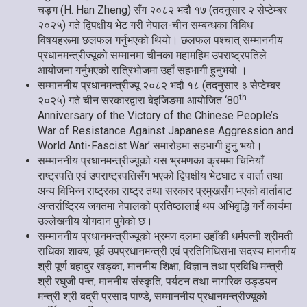
चङ्ग (H. Han Zheng) सँग २०८२ भदौ १७ (तदनुसार २ सेप्टेम्बर
२०२५) गते द्विपक्षीय भेट गरी नेपाल-चीन सम्बन्धका विविध
विषयहरूमा छलफल गर्नुभएको थियो। छलफल पश्चात् सम्माननीय
प्रधानमन्त्रीज्यूको सम्मानमा चीनका महामहिम उपराष्ट्रपतिले
आयोजना गर्नुभएको रात्रिभोजमा उहाँ सहभागी हुनुभयो ।
सम्माननीय प्रधानमन्त्रीज्यू २०८२ भदौ १८ (तदनुसार ३ सेप्टेम्बर
th
२०२५) गते चीन सरकारद्वारा बेइजिङमा आयोजित ‘80
Anniversary of the Victory of the Chinese People’s
War of Resistance Against Japanese Aggression and
World Anti-Fascist War’ समारोहमा सहभागी हुनु भयो।
सम्माननीय प्रधानमन्त्रीज्यूको यस भ्रमणका क्रममा चिनियाँ
राष्ट्रपति एवं उपराष्ट्रपतिसँग भएको द्विपक्षीय भेटघाट र वार्ता तथा
अन्य विभिन्न राष्ट्रका राष्ट्र तथा सरकार प्रमुखसँग भएको वार्ताबाट
अन्तर्राष्ट्रिय जगतमा नेपालको प्रतिष्ठालाई थप अभिवृद्धि गर्ने कार्यमा
उल्लेखनीय योगदान पुगेको छ।
सम्माननीय प्रधानमन्त्रीज्यूको भ्रमण दलमा उहाँकी धर्मपत्नी श्रीमती
राधिका शाक्य, पूर्व उपप्रधानमन्त्री एवं प्रतिनिधिसभा सदस्य माननीय
श्री पूर्ण बहादुर खड्का, माननीय शिक्षा, विज्ञान तथा प्रविधि मन्त्री
श्री रघुजी पन्त, माननीय संस्कृति, पर्यटन तथा नागरिक उड्डयन
मन्त्री श्री बद्री प्रसाद पाण्डे, सम्माननीय प्रधानमन्त्रीज्यूको