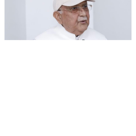
देश प्रतिगामी, फाँसीवादी बाटोमा जान सक्दैनः
अध्यक्ष ओली
१७ असार (२०८३), काठमाडौं । नेकपा (एमाले)का अध्यक्ष केपी शर्मा
ओलीले देश प्रतिगामी, फाँसीवादी बाटोमा जान नसक्ने बताउनुभएको छ
।अध्यक्ष ओलीले फाँसीवादी प...