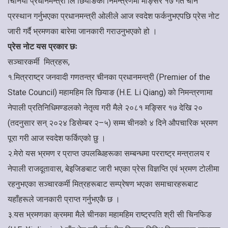
चिनियाँ प्रधानमन्त्री लि छियाङको निमन्त्रणमा मङ्सिर १७ गते चीन
प्रस्थान गर्नुभएका प्रधानमन्त्री ओलीले आज स्वदेश फर्कनुभएपछि प्रेस नोट
जारी गर्दै भ्रमणका बारेमा जानकारी गराउनुभएको हो ।
प्रेस नोट यस प्रकार छः
सञ्चारकर्मी मित्रहरू,
१.मित्रराष्ट्र जनवादी गणतन्त्र चीनका प्रधानमन्त्री (Premier of the
State Council) महामहिम लि छियाङ (H.E. Li Qiang) को निमन्त्रणामा
नेपाली प्रतिनिधिमण्डलको नेतृत्व गरी मैले २०८१ मङ्सिर १७ देखि २०
(तदनुसार सन् २०२४ डिसेम्बर २–५) सम्म चीनको ४ दिने औपचारिक भ्रमण
पूरा गरी आज स्वदेश फर्किएको छु ।
२.मेरो यस भ्रमण र प्राप्त उपलब्धिहरूका सम्बन्धमा परराष्ट्र मन्त्रालय र
नेपाली राजदूतावास, बेइजिङबाट जारी भएका प्रेस विज्ञप्ति एवं भ्रमण टोलीमा
रहनुभएका सञ्चारकर्मी मित्रहरूबाट सम्प्रेषण भएका समाचारहरूबाट
यहाँहरूले जानकारी प्राप्त गर्नुभएकै छ ।
३.यस भ्रमणका क्रममा मैले चीनका महामहिम राष्ट्रपति श्री सी चिनफिङ