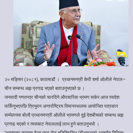
२० मङ्सिर (२०८१), काठमाडौं । प्रधानमन्त्री केपी शर्मा ओलीले नेपाल–
चीन सम्बन्ध अझ प्रगाढ भएको बताउनुभएको छ ।
जनवादी गणतन्त्र चीनको चारदिने औपचारिक भ्रमण सकेर आज स्वदेश
फर्किनुभएपछि त्रिभुवन अन्तर्राष्ट्रिय विमानस्थलमा आयोजित पत्रकार
सम्मेलनमा बोल्दै प्रधानमन्त्री ओलीले भ्रमणले दुई देशबीचको सम्बन्ध अझ
प्रगाढ भएको र त्यसबाट नेपाललाई लाभ हुने बताउनुभयो ।
‘भ्रमणका क्रममा बेल्ट एण्ड रोड इनिसिएटिभ (बीआरआइ) अन्तर्गत विभिन्न