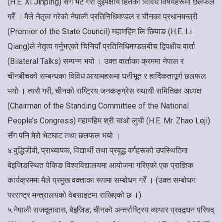
(H.E. Xi Jinping) सँग भेट गरी दुईपक्षीय हितका विविध विषयहरूमा छलफल
गरेँ । मैले नेतृत्व गरेको नेपाली प्रतिनिधिमण्डल र चीनका प्रधानमन्त्री
(Premier of the State Council) महामहिम लि छियाङ (H.E. Li
Qiang)ले नेतृत्व गर्नुभएको चिनियाँ प्रतिनिधिमण्डलबीच द्विपक्षीय वार्ता
(Bilateral Talks) सम्पन्न भयो । उक्त वार्ताका क्रममा नेपाल र
चीनबीचको सम्बन्धका विविध आयामहरूमा घनीभूत र हार्दिकतापूर्ण छलफल
भयो । त्यसै गरी, चीनको राष्ट्रिय जनकङ्ग्रेस स्थायी समितिका अध्यक्ष
(Chairman of the Standing Committee of the National
People’s Congress) महामहिम श्री चाओ लुची (H.E. Mr. Zhao Leji)
सँग पनि मेरो भेटघाट तथा छलफल भयो ।
४.बुद्धिजीवी, प्राध्यापक, विद्यार्थी तथा प्रबुद्ध वर्गहरूको उपस्थितिमा
बेइजिङस्थित पेकिङ विश्वविद्यालयमा आयोजना गरिएको एक प्राज्ञिक
कार्यक्रममा मैले प्रमुख वक्ताका रूपमा सम्बोधन गरेँ । (उक्त सम्बोधन
परराष्ट्र मन्त्रालयको वेबसाइटमा राखिएको छ ।)
५.नेपाली राजदूतावास, बेइजिङ, चीनको अन्तर्राष्ट्रिय व्यापार प्रवद्र्धन परिषद्