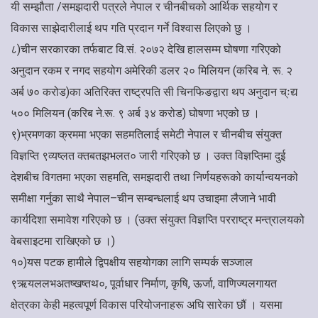
यी सम्झौता /समझदारी पत्रले नेपाल र चीनबीचको आर्थिक सहयोग र
विकास साझेदारीलाई थप गति प्रदान गर्ने विश्वास लिएको छु ।
८)चीन सरकारका तर्फबाट वि.सं. २०७२ देखि हालसम्म घोषणा गरिएको
अनुदान रकम र नगद सहयोग अमेरिकी डलर २० मिलियन (करिब ने. रू. २
अर्ब ७० करोड)का अतिरिक्त राष्ट्रपति सी चिनफिङद्वारा थप अनुदान च्ःद्य
५०० मिलियन (करिब ने.रू. ९ अर्ब ३४ करोड) घोषणा भएको छ ।
९)भ्रमणका क्रममा भएका सहमतिलाई समेटी नेपाल र चीनबीच संयुक्त
विज्ञप्ति ९व्यष्लत क्तबतझभलत० जारी गरिएको छ । उक्त विज्ञप्तिमा दुई
देशबीच विगतमा भएका सहमति, समझदारी तथा निर्णयहरूको कार्यान्वयनको
समीक्षा गर्नुका साथै नेपाल–चीन सम्बन्धलाई थप उचाइमा लैजाने भावी
कार्यदिशा समावेश गरिएको छ । (उक्त संयुक्त विज्ञप्ति परराष्ट्र मन्त्रालयको
वेबसाइटमा राखिएको छ ।)
१०)यस पटक हामीले द्विपक्षीय सहयोगका लागि सम्पर्क सञ्जाल
९ऋयललभअतष्खष्तथ०, पूर्वाधार निर्माण, कृषि, ऊर्जा, वाणिज्यलगायत
क्षेत्रका केही महत्वपूर्ण विकास परियोजनाहरू अघि सारेका छौं । यसमा