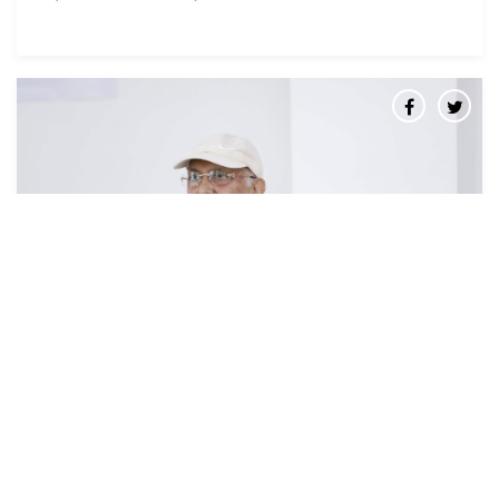
लोकतन्त्रवादी, बामपन्थी तथा देशभक्त शक्तिहरुबीच
कार्यगत एकता आवश्यकः अध्यक्ष ओली