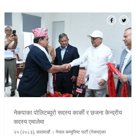
नेकपाका पोलिटब्युरो सदस्य कार्की र छजना केन्द्रीय
सदस्य एमालेमा
२५ (२०८३), काठमाडौं । नेपाल कम्युनिष्ट पार्टी (नेकपा)का