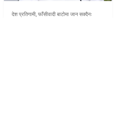
देश प्रतिगामी, फाँसीवादी बाटोमा जान सक्दैनः
अध्यक्ष ओली
१७ असार (२०८३), काठमाडौं । नेकपा (एमाले)का अध्यक्ष केपी शर्मा
ओलीले देश प्रतिगामी, फाँसीवादी बाटोमा जान नसक्ने बताउनुभएको छ
।अध्यक्ष ओलीले फाँसीवादी प...