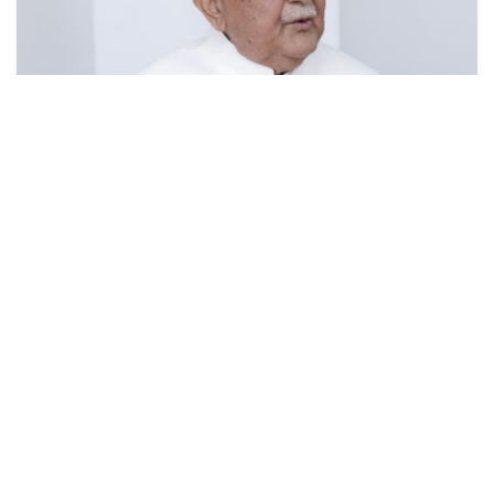
देश प्रतिगामी, फाँसीवादी बाटोमा जान सक्दैनः
अध्यक्ष ओली
१७ असार (२०८३), काठमाडौं । नेकपा (एमाले)का अध्यक्ष केपी शर्मा
ओलीले देश प्रतिगामी, फाँसीवादी बाटोमा जान नसक्ने बताउनुभएको छ
।अध्यक्ष ओलीले फाँसीवादी प...