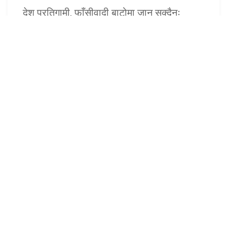
देश प्रतिगामी, फाँसीवादी बाटोमा जान सक्दैनः
अध्यक्ष ओली
१७ असार (२०८३), काठमाडौं । नेकपा (एमाले)का अध्यक्ष केपी शर्मा
ओलीले देश प्रतिगामी, फाँसीवादी बाटोमा जान नसक्ने बताउनुभएको छ
।अध्यक्ष ओलीले फाँसीवादी प...